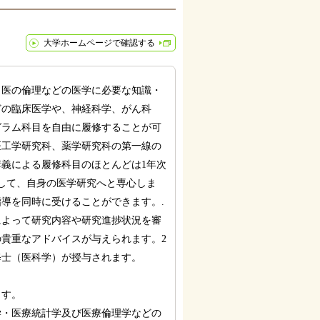
大学ホームページで確認する
、医の倫理などの医学に必要な知識・
どの臨床医学や、神経科学、がん科
グラム科目を自由に履修することが可
医工学研究科、薬学研究科の第一線の
義による履修科目のほとんどは1年次
して、自身の医学研究へと専心しま
導を同時に受けることができます。.
によって研究内容や研究進捗状況を審
貴重なアドバイスが与えられます。2
修士（医科学）が授与されます。
ます。
学・医療統計学及び医療倫理学などの