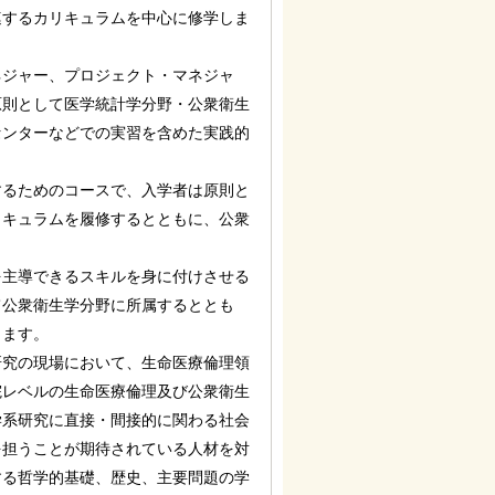
連するカリキュラムを中心に修学しま
ネジャー、プロジェクト・マネジャ
原則として医学統計学分野・公衆衛生
センターなどでの実習を含めた実践的
するためのコースで、入学者は原則と
リキュラムを履修するとともに、公衆
を主導できるスキルを身に付けさせる
て公衆衛生学分野に所属するととも
します。
研究の現場において、生命医療倫理領
院レベルの生命医療倫理及び公衆衛生
学系研究に直接・間接的に関わる社会
を担うことが期待されている人材を対
する哲学的基礎、歴史、主要問題の学