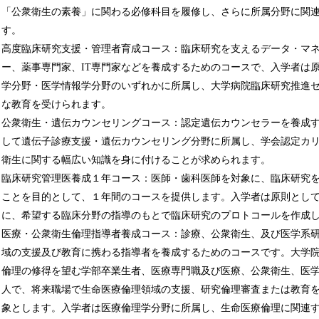
「公衆衛生の素養」に関わる必修科目を履修し、さらに所属分野に関
す。
高度臨床研究支援・管理者育成コース：臨床研究を支えるデータ・マ
ー、薬事専門家、IT専門家などを養成するためのコースで、入学者は
学分野・医学情報学分野のいずれかに所属し、大学病院臨床研究推進
な教育を受けられます。
公衆衛生・遺伝カウンセリングコース：認定遺伝カウンセラーを養成
して遺伝子診療支援・遺伝カウンセリング分野に所属し、学会認定カ
衛生に関する幅広い知識を身に付けることが求められます。
臨床研究管理医養成１年コース：医師・歯科医師を対象に、臨床研究
ことを目的として、１年間のコースを提供します。入学者は原則とし
に、希望する臨床分野の指導のもとで臨床研究のプロトコールを作成
医療・公衆衛生倫理指導者養成コース：診療、公衆衛生、及び医学系
域の支援及び教育に携わる指導者を養成するためのコースです。大学
倫理の修得を望む学部卒業生者、医療専門職及び医療、公衆衛生、医
人で、将来職場で生命医療倫理領域の支援、研究倫理審査または教育
象とします。入学者は医療倫理学分野に所属し、生命医療倫理に関連