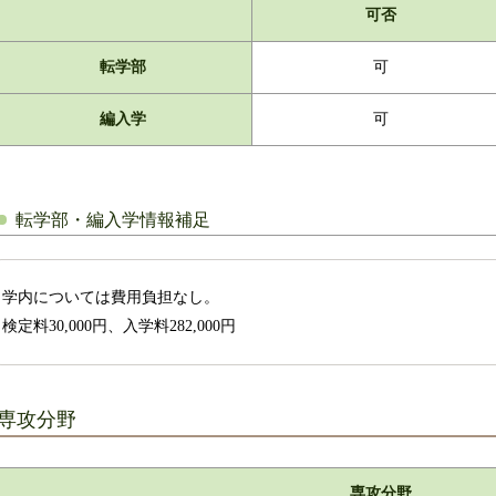
可否
転学部
可
編入学
可
転学部・編入学情報補足
学内については費用負担なし。
検定料30,000円、入学料282,000円
専攻分野
専攻分野