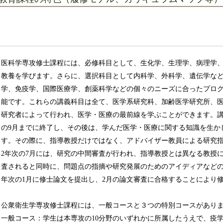
医科学専攻修士課程には、必修科目として、生化学、生理学、病理学
教養を学びます。さらに、選択科目として内科学、外科学、遺伝学な
学、免疫学、国際医療学、創薬科学などの個々のニーズに合ったプロ
能です。これらの講義科目は全て、医学系研究科、加齢医学研究所、
研究者によって行われ、医学・医療の最前線を学ぶことができます。講
の9月までに終了し、その後は、学んだ医学・医療に関する知識を生か
す。その際に、指導教授だけではなく、アドバイザー教員による研究指
2年次の7月には、研究の中間審査が行われ、指導教授とは異なる教授
査されると同時に、問題点の指摘や研究発展のためのアイディアなどの
年次の1月に修士論文を提出し、2月の論文審査に合格することにより
公衆衛生学専攻修士課程には、一般コースと３つの特別コースがあり
一般コース：学生は本専攻の10分野のいずれかに所属したうえで、疫