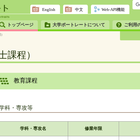
English
中文
Web-API機能
トップページ
大学ポートレートについて
ご利用
程）
士課程）
教育課程
学科・専攻等
学科・専攻名
修業年限