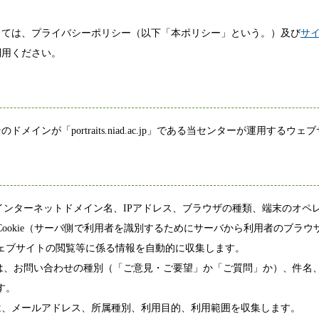
。
ては、プライバシーポリシー（以下「本ポリシー」という。）及び
サ
利用ください。
インが「portraits.niad.ac.jp」である当センターが運用する
のインターネットドメイン名、IPアドレス、ブラウザの種類、端末のオペ
ookie（サーバ側で利用者を識別するためにサーバから利用者のブラ
ェブサイトの閲覧等に係る情報を自動的に収集します。
ては、お問い合わせの種別（「ご意見・ご要望」か「ご質問」か）、件名
す。
たっては、メールアドレス、所属種別、利用目的、利用範囲を収集します。