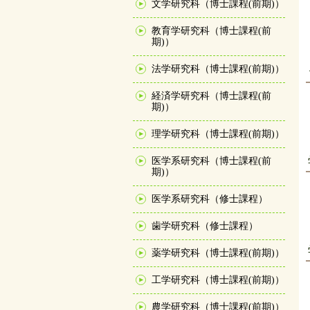
文学研究科（博士課程(前期)）
教育学研究科（博士課程(前
期)）
法学研究科（博士課程(前期)）
経済学研究科（博士課程(前
期)）
理学研究科（博士課程(前期)）
医学系研究科（博士課程(前
期)）
医学系研究科（修士課程）
歯学研究科（修士課程）
薬学研究科（博士課程(前期)）
工学研究科（博士課程(前期)）
農学研究科（博士課程(前期)）