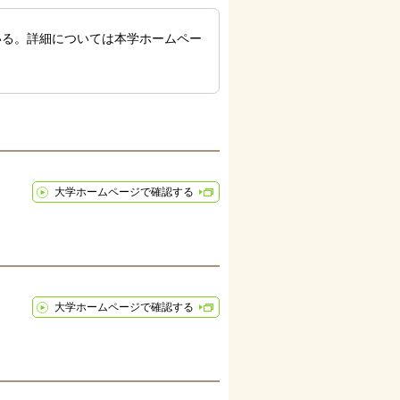
いる。詳細については本学ホームペー
大学ホームページで確認する
大学ホームページで確認する