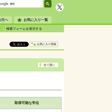
の方へ
お気に入り一覧
検索フォームを表示する
お気に入り登録
全て開く
取得可能な学位