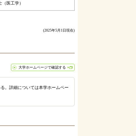
士（医工学）
(2025年5月1日現在)
大学ホームページで確認する
いる。詳細については本学ホームペー