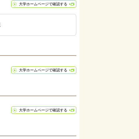
大学ホームページで確認する
照
大学ホームページで確認する
大学ホームページで確認する