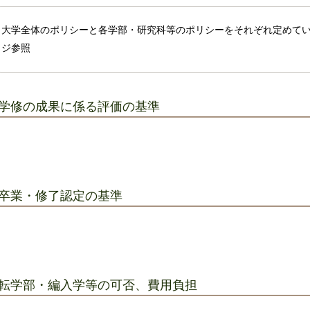
大学全体のポリシーと各学部・研究科等のポリシーをそれぞれ定めて
ジ参照
学修の成果に係る評価の基準
卒業・修了認定の基準
転学部・編入学等の可否、費用負担