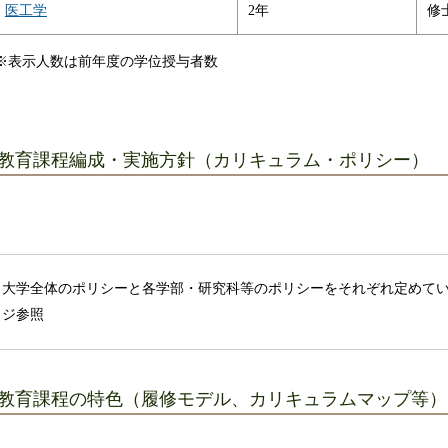
医工学
2年
修
※表示人数は前年度の学位授与者数
教育課程編成・実施方針（カリキュラム・ポリシー）
大学全体のポリシーと各学部・研究科等のポリシーをそれぞれ定めて
ジ参照
教育課程の特色（履修モデル、カリキュラムマップ等）