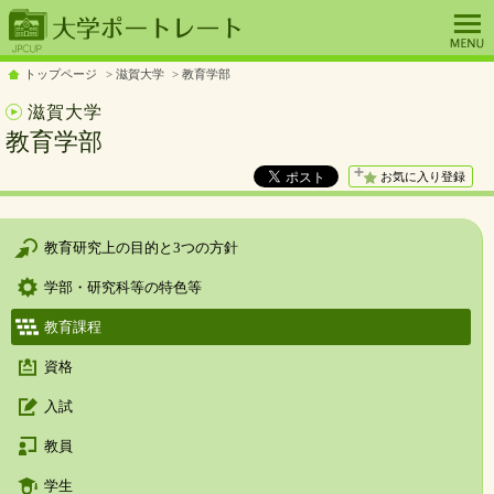
トップページ
滋賀大学
教育学部
滋賀大学
教育学部
お気に入り登録
教育研究上の目的と3つの方針
学部・研究科等の特色等
教育課程
資格
入試
教員
学生