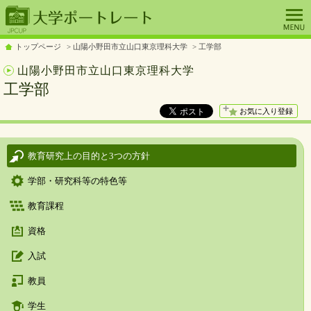
トップページ
山陽小野田市立山口東京理科大学
工学部
山陽小野田市立山口東京理科大学
工学部
お気に入り登録
教育研究上の目的と3つの方針
学部・研究科等の特色等
教育課程
資格
入試
教員
学生