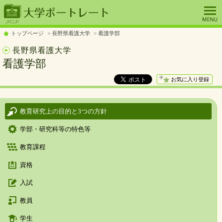
トップページ
長野県看護大学
看護学部
長野県看護大学
看護学部
お気に入り登録
教育研究上の目的と3つの方針
学部・研究科等の特色等
教育課程
資格
入試
教員
学生