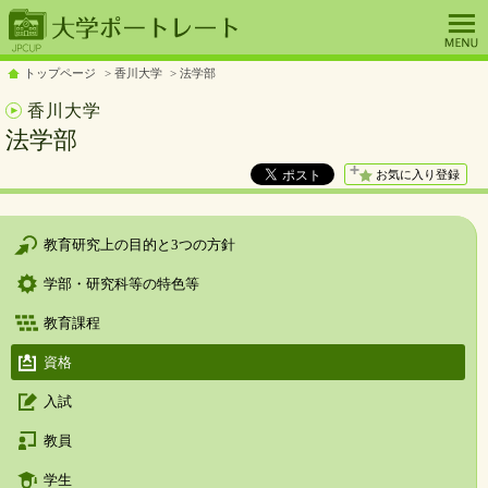
トップページ
香川大学
法学部
香川大学
法学部
お気に入り登録
教育研究上の目的と3つの方針
学部・研究科等の特色等
教育課程
資格
入試
教員
学生