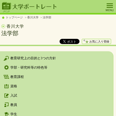
トップページ
香川大学
法学部
香川大学
法学部
お気に入り登録
教育研究上の目的と3つの方針
学部・研究科等の特色等
教育課程
資格
入試
教員
学生