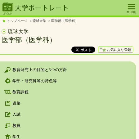
トップページ
琉球大学
医学部（医学科）
琉球大学
医学部（医学科）
お気に入り登録
教育研究上の目的と3つの方針
学部・研究科等の特色等
教育課程
資格
入試
教員
学生