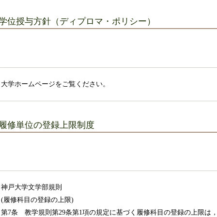
学位授与方針（ディプロマ・ポリシー）
大学ホームページをご覧ください。
履修単位の登録上限制度
神戸大学文学部規則
(履修科目の登録の上限)
第7条 教学規則第29条第1項の規定に基づく履修科目の登録の上限は，