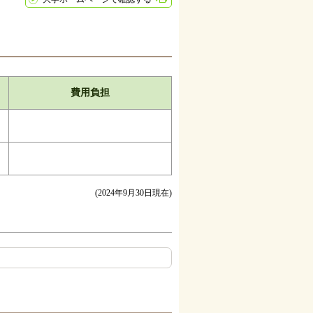
費用負担
(2024年9月30日現在)