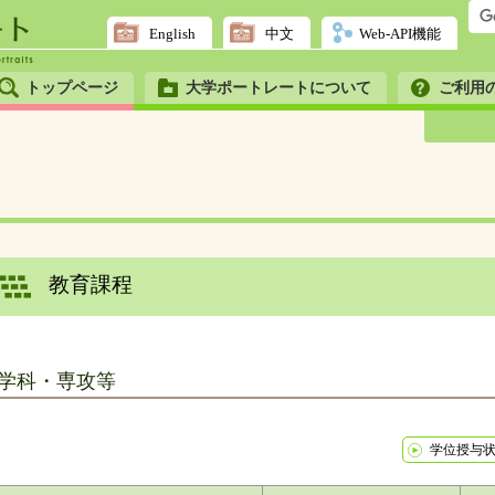
English
中文
Web-API機能
トップページ
大学ポートレートについて
ご利用
教育課程
学科・専攻等
学位授与