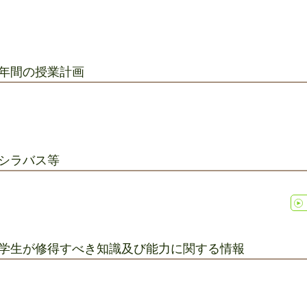
年間の授業計画
シラバス等
学生が修得すべき知識及び能力に関する情報