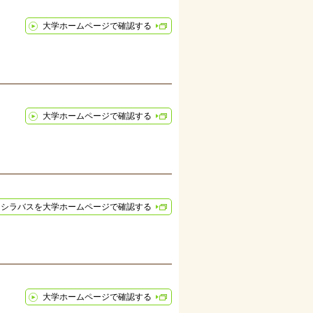
大学ホームページで確認する
大学ホームページで確認する
シラバスを大学ホームページで確認する
大学ホームページで確認する