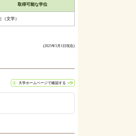
取得可能な学位
士（文学）
(2025年5月1日現在)
大学ホームページで確認する