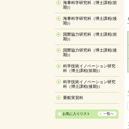
海事科学研究科（博士課程(前
期)）
海事科学研究科（博士課程(後
期)）
国際協力研究科（博士課程(前
期)）
国際協力研究科（博士課程(後
期)）
科学技術イノベーション研究
科（博士課程(前期)）
科学技術イノベーション研究
科（博士課程(後期)）
乗船実習科
お気に入りリスト
一覧へ