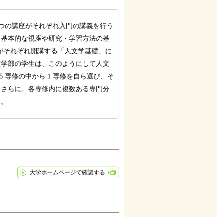
 つの講座がそれぞれ入門の講義を行う
る基本的な視座や研究・学習方法の基
修がそれぞれ開講する「人文学基礎」に
文学部の学生は、このようにして人文
 専修の中から 1 専修を自ら選び、そ
、さらに、各専修内に複数ある専門分
る。
大学ホームページで確認する