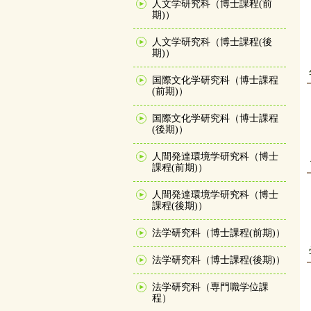
人文学研究科（博士課程(前
期)）
人文学研究科（博士課程(後
期)）
国際文化学研究科（博士課程
(前期)）
国際文化学研究科（博士課程
(後期)）
人間発達環境学研究科（博士
課程(前期)）
人間発達環境学研究科（博士
課程(後期)）
法学研究科（博士課程(前期)）
法学研究科（博士課程(後期)）
法学研究科（専門職学位課
程）