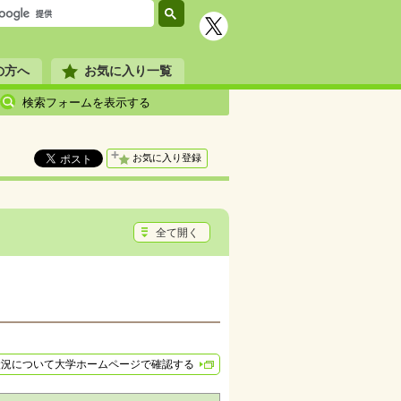
の方へ
お気に入り一覧
検索フォームを表示する
お気に入り登録
全て開く
状況について大学ホームページで確認する