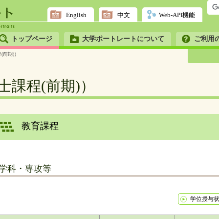
English
中文
Web-API機能
トップページ
大学ポートレートについて
ご利用
(前期)）
士課程(前期)）
教育課程
学科・専攻等
学位授与