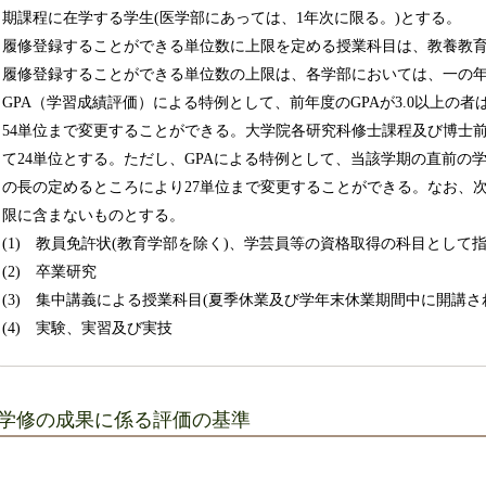
期課程に在学する学生(医学部にあっては、1年次に限る。)とする。
履修登録することができる単位数に上限を定める授業科目は、教養教
履修登録することができる単位数の上限は、各学部においては、一の年
GPA（学習成績評価）による特例として、前年度のGPAが3.0以上の
54単位まで変更することができる。大学院各研究科修士課程及び博士
て24単位とする。ただし、GPAによる特例として、当該学期の直前の学期
の長の定めるところにより27単位まで変更することができる。なお、
限に含まないものとする。
(1) 教員免許状(教育学部を除く)、学芸員等の資格取得の科目として
(2) 卒業研究
(3) 集中講義による授業科目(夏季休業及び学年末休業期間中に開講さ
(4) 実験、実習及び実技
学修の成果に係る評価の基準