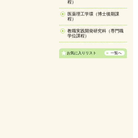
程）
医薬理工学環（博士後期課
程）
教職実践開発研究科（専門職
学位課程）
お気に入りリスト
一覧へ