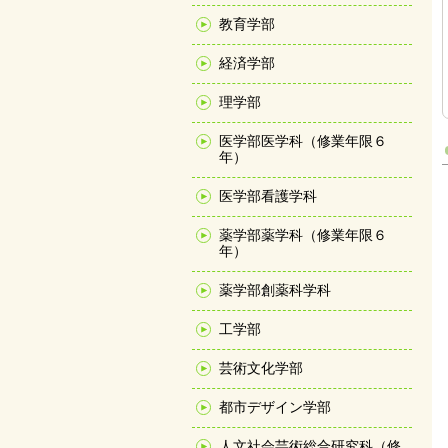
教育学部
経済学部
理学部
医学部医学科（修業年限６
年）
医学部看護学科
薬学部薬学科（修業年限６
年）
薬学部創薬科学科
工学部
芸術文化学部
都市デザイン学部
人文社会芸術総合研究科（修