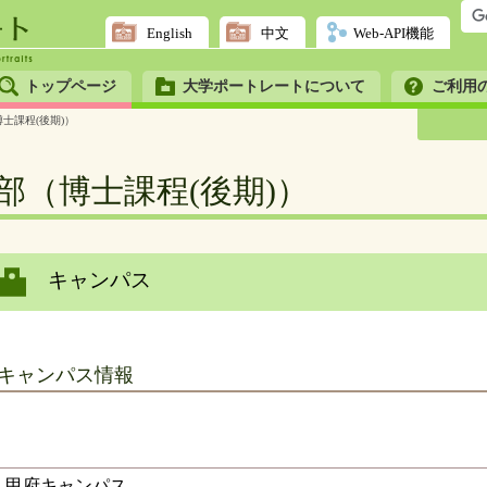
English
中文
Web-API機能
トップページ
大学ポートレートについて
ご利用
士課程(後期)）
部（博士課程(後期)）
キャンパス
キャンパス情報
甲府キャンパス