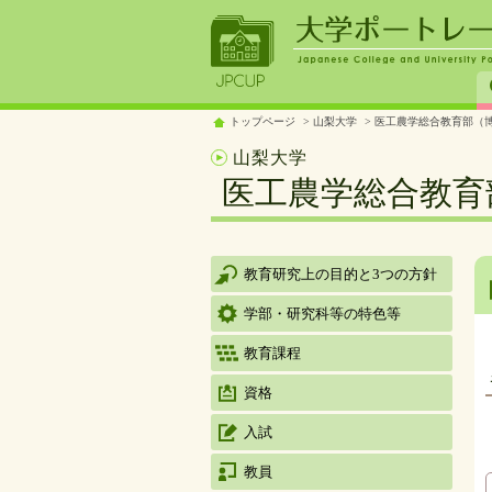
トップページ
山梨大学
医工農学総合教育部（博
山梨大学
医工農学総合教育
教育研究上の目的と3つの方針
学部・研究科等の特色等
教育課程
資格
入試
教員