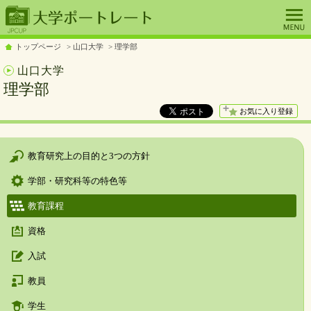
トップページ
山口大学
理学部
山口大学
理学部
お気に入り登録
教育研究上の目的と3つの方針
学部・研究科等の特色等
教育課程
資格
入試
教員
学生