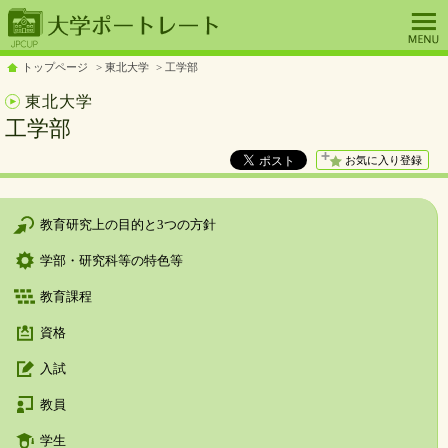
トップページ
東北大学
工学部
東北大学
工学部
お気に入り登録
教育研究上の目的と3つの方針
学部・研究科等の特色等
教育課程
資格
入試
教員
学生