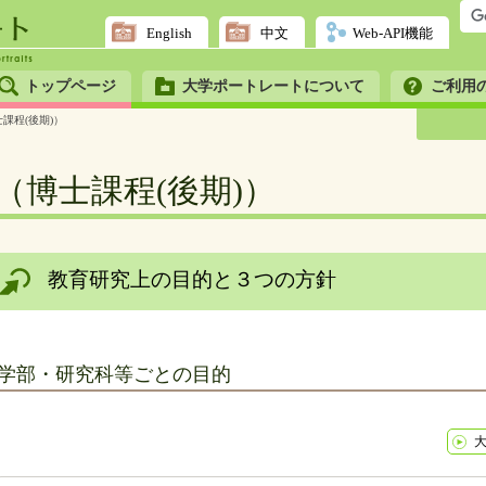
English
中文
Web-API機能
トップページ
大学ポートレートについて
ご利用
課程(後期)）
（博士課程(後期)）
教育研究上の目的と３つの方針
学部・研究科等ごとの目的