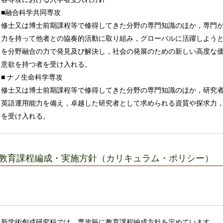
■融合科学共同専攻
修士又は博士前期課程等で修得してきた分野の専門知識のほか，専門
力を持って他者との協奏的活動に取り組み，グローバルに活躍しよう
を分野融合の力で発見及び解決し，社会の発展のための新しい高度な
意欲を持つ者を受け入れる。
■ ナノ生命科学専攻
修士又は博士前期課程等で修得してきた分野の専門知識のほか，研究
英語運用能力を備え，卓越した研究者として求められる資質や探求力
を受け入れる。
教育課程編成・実施方針（カリキュラム・ポリシー）
新学術創成研究科では，専攻毎に教育課程編成方針を定めています。