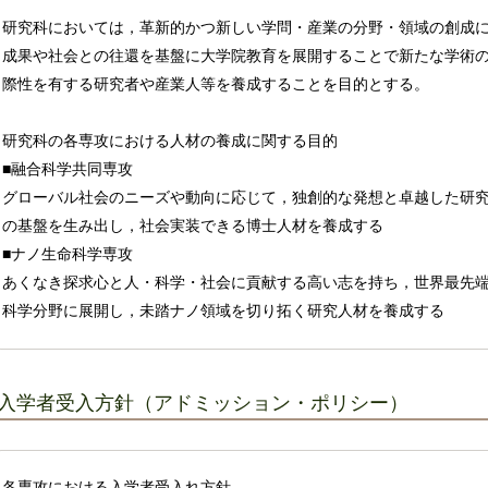
研究科においては，革新的かつ新しい学問・産業の分野・領域の創成
成果や社会との往還を基盤に大学院教育を展開することで新たな学術
際性を有する研究者や産業人等を養成することを目的とする。
研究科の各専攻における人材の養成に関する目的
■融合科学共同専攻
グローバル社会のニーズや動向に応じて，独創的な発想と卓越した研
の基盤を生み出し，社会実装できる博士人材を養成する
■ナノ生命科学専攻
あくなき探求心と人・科学・社会に貢献する高い志を持ち，世界最先
科学分野に展開し，未踏ナノ領域を切り拓く研究人材を養成する
入学者受入方針（アドミッション・ポリシー）
各専攻における入学者受入れ方針