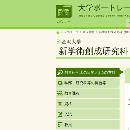
トップページ
金沢大学
新学術創成研究科（博士
金沢大学
新学術創成研究科
教育研究上の目的と3つの方針
学部・研究科等の特色等
教育課程
資格
入試
教員