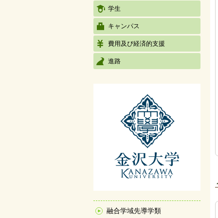
学生
キャンパス
費用及び経済的支援
進路
融合学域先導学類