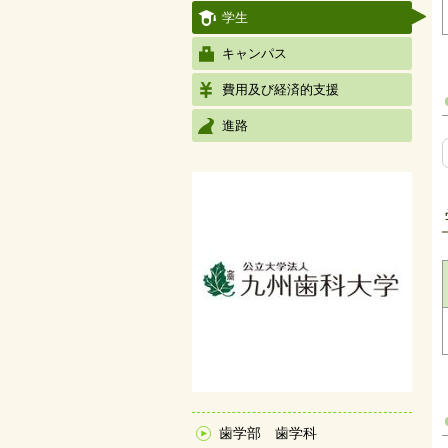
学生
キャンパス
費用及び経済的支援
進路
歯学部 歯学科