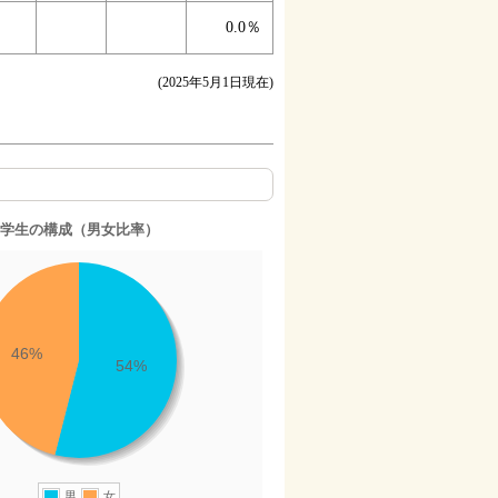
0.0％
(2025年5月1日現在)
学生の構成（男女比率）
46%
54%
男
女