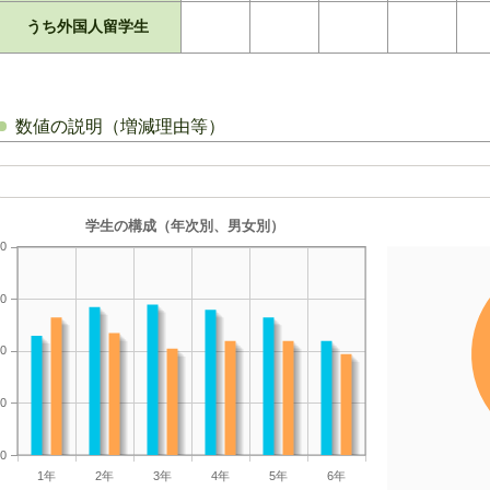
うち外国人留学生
数値の説明（増減理由等）
学生の構成（年次別、男女別）
0
0
0
0
0
1年
2年
3年
4年
5年
6年