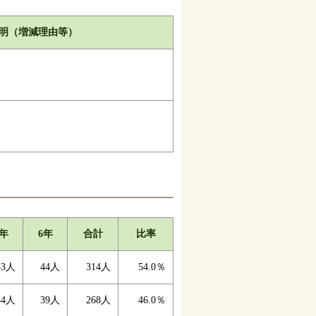
明（増減理由等）
5年
6年
合計
比率
53人
44人
314人
54.0％
44人
39人
268人
46.0％