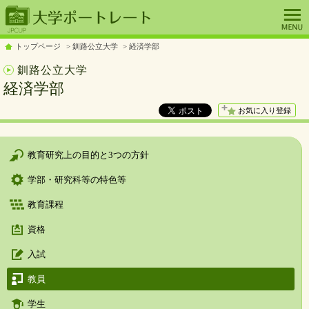
トップページ
釧路公立大学
経済学部
釧路公立大学
経済学部
お気に入り登録
教育研究上の目的と3つの方針
学部・研究科等の特色等
教育課程
資格
入試
教員
学生