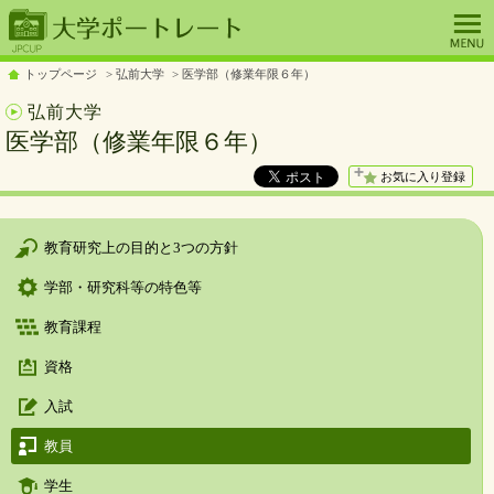
トップページ
弘前大学
医学部（修業年限６年）
弘前大学
医学部（修業年限６年）
お気に入り登録
教育研究上の目的と3つの方針
学部・研究科等の特色等
教育課程
資格
入試
教員
学生