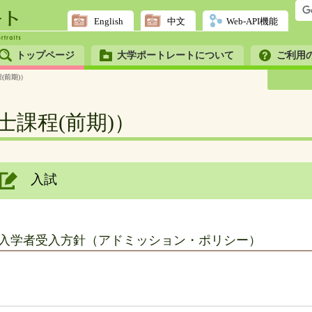
English
中文
Web-API機能
トップページ
大学ポートレートについて
ご利用
(前期)）
士課程(前期)）
入試
入学者受入方針（アドミッション・ポリシー）