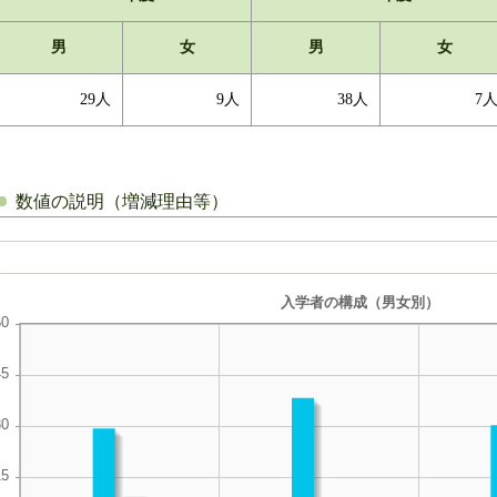
男
女
男
女
29人
9人
38人
7
数値の説明（増減理由等）
入学者の構成（男女別）