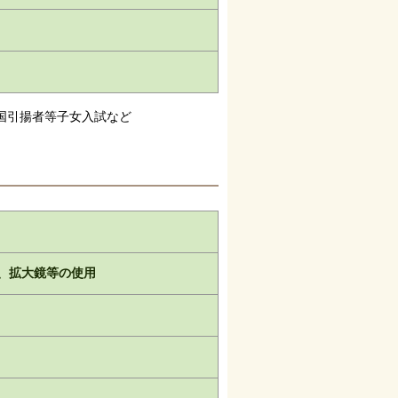
国引揚者等子女入試など
紙、拡大鏡等の使用