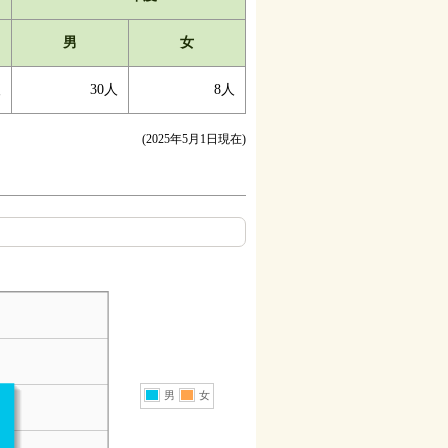
男
女
人
30人
8人
(2025年5月1日現在)
男
女