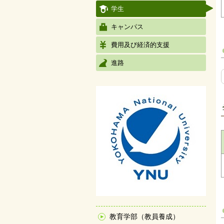
学生
キャンパス
費用及び経済的支援
進路
教育学部（教員養成）