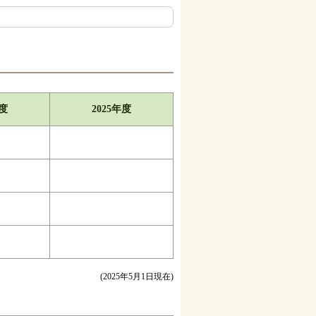
年度
2025年度
(2025年5月1日現在)