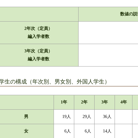
数値の説
2年次（定員）
編入学者数
3年次（定員）
編入学者数
学生の構成（年次別、男女別、外国人学生）
1年
2年
3年
4年
男
19人
29人
36人
女
6人
6人
14人