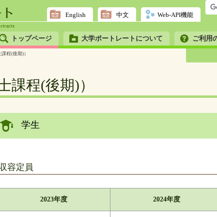
English
中文
Web-API機能
トップページ
大学ポートレートについて
ご利用
課程(後期)）
士課程(後期)）
学生
収容定員
2023年度
2024年度