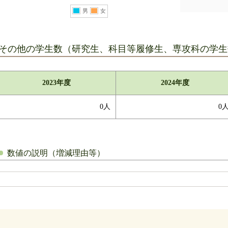
男
女
その他の学生数（研究生、科目等履修生、専攻科の学生
2023年度
2024年度
0人
0
数値の説明（増減理由等）