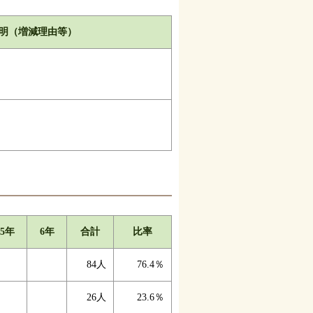
明（増減理由等）
5年
6年
合計
比率
84人
76.4％
26人
23.6％