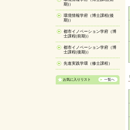
期)）
環境情報学府（博士課程(後
期)）
都市イノベーション学府（博
士課程(前期)）
都市イノベーション学府（博
士課程(後期)）
先進実践学環（修士課程）
お気に入りリスト
一覧へ