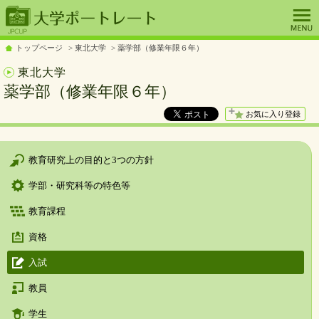
トップページ
東北大学
薬学部（修業年限６年）
東北大学
薬学部（修業年限６年）
お気に入り登録
教育研究上の目的と3つの方針
学部・研究科等の特色等
教育課程
資格
入試
教員
学生